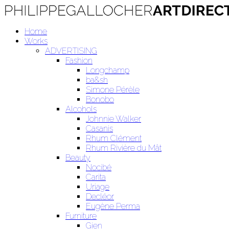
Home
Works
ADVERTISING
Fashion
Longchamp
ba&sh
Simone Pérèle
Bonobo
Alcohols
Johnnie Walker
Casanis
Rhum Clément
Rhum Rivière du Mât
Beauty
Nocibé
Carita
Uriage
Decléor
Eugène Perma
Furniture
Gien