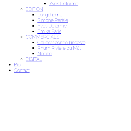
Yves Delorme
EDITION
Longchamp
Simone Pérèle
Yves Delorme
Emika Paris
COMMERCIALS
Collectif contre l'inceste
Rhum Rivière du Mât
Nocibé
DIGITAL
Bio
Contact