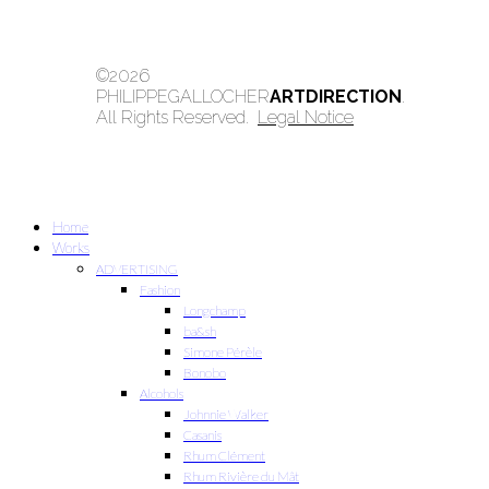
©2026
PHILIPPEGALLOCHER
ARTDIRECTION
.
All Rights Reserved.
Legal Notice
Home
Works
ADVERTISING
Fashion
Longchamp
ba&sh
Simone Pérèle
Bonobo
Alcohols
Johnnie Walker
Casanis
Rhum Clément
Rhum Rivière du Mât