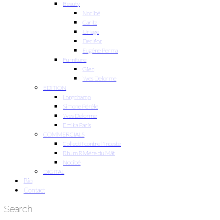
Beauty
Nocibé
Carita
Uriage
Decléor
Eugène Perma
Furniture
Gien
Yves Delorme
EDITION
Longchamp
Simone Pérèle
Yves Delorme
Emika Paris
COMMERCIALS
Collectif contre l'inceste
Rhum Rivière du Mât
Nocibé
DIGITAL
Bio
Contact
Search