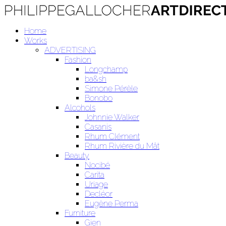
Home
Works
ADVERTISING
Fashion
Longchamp
ba&sh
Simone Pérèle
Bonobo
Alcohols
Johnnie Walker
Casanis
Rhum Clément
Rhum Rivière du Mât
Beauty
Nocibé
Carita
Uriage
Decléor
Eugène Perma
Furniture
Gien