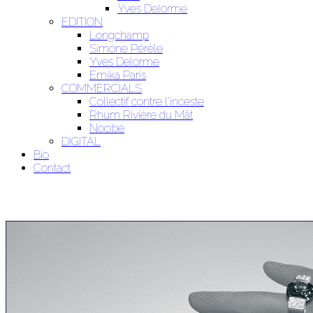
Yves Delorme
EDITION
Longchamp
Simone Pérèle
Yves Delorme
Emika Paris
COMMERCIALS
Collectif contre l'inceste
Rhum Rivière du Mât
Nocibé
DIGITAL
Bio
Contact