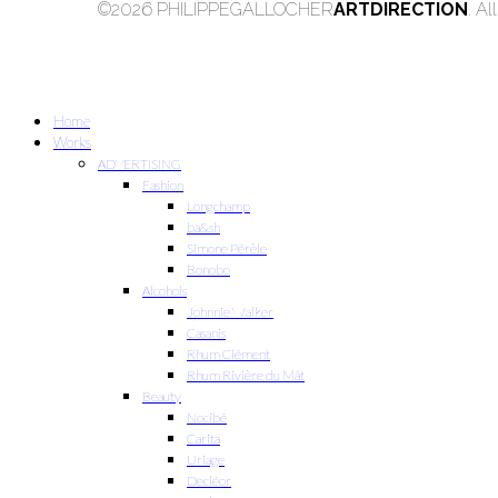
©2026 PHILIPPEGALLOCHER
ARTDIRECTION
. A
Home
Works
ADVERTISING
Fashion
Longchamp
ba&sh
Simone Pérèle
Bonobo
Alcohols
Johnnie Walker
Casanis
Rhum Clément
Rhum Rivière du Mât
Beauty
Nocibé
Carita
Uriage
Decléor