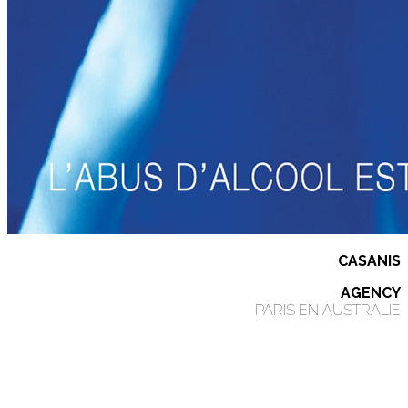
CASANIS
AGENCY
PARIS EN AUSTRALIE