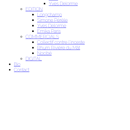
Yves Delorme
EDITION
Longchamp
Simone Pérèle
Yves Delorme
Emika Paris
COMMERCIALS
Collectif contre l'inceste
Rhum Rivière du Mât
Nocibé
DIGITAL
Bio
Contact